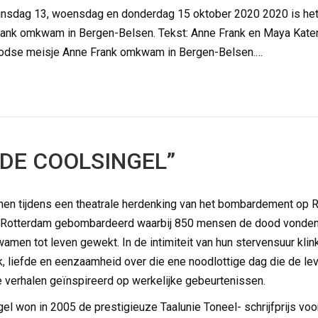
insdag 13, woensdag en donderdag 15 oktober 2020 2020 is het 
nk omkwam in Bergen-Belsen. Tekst: Anne Frank en Maya Katerb
oodse meisje Anne Frank omkwam in Bergen-Belsen.…
DE COOLSINGEL”
 tijdens een theatrale herdenking van het bombardement op Ro
 Rotterdam gebombardeerd waarbij 850 mensen de dood vonden. 
en tot leven gewekt. In de intimiteit van hun stervensuur klink
agiek, liefde en eenzaamheid over die ene noodlottige dag die de
e verhalen geïnspireerd op werkelijke gebeurtenissen.
el won in 2005 de prestigieuze Taalunie Toneel- schrijfprijs vo