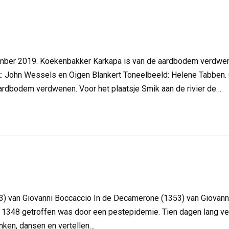
r 2019. Koekenbakker Karkapa is van de aardbodem verdwenen.
ek: John Wessels en Oigen Blankert Toneelbeeld: Helene Tabben
ardbodem verdwenen. Voor het plaatsje Smik aan de rivier de…
an Giovanni Boccaccio In de Decamerone (1353) van Giovanni 
 1348 getroffen was door een pestepidemie. Tien dagen lang verb
inken, dansen en vertellen…