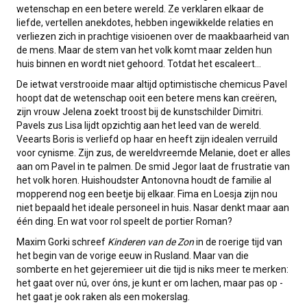
wetenschap en een betere wereld. Ze verklaren elkaar de
liefde, vertellen anekdotes, hebben ingewikkelde relaties en
verliezen zich in prachtige visioenen over de maakbaarheid van
de mens. Maar de stem van het volk komt maar zelden hun
huis binnen en wordt niet gehoord. Totdat het escaleert…
De ietwat verstrooide maar altijd optimistische chemicus Pavel
hoopt dat de wetenschap ooit een betere mens kan creëren,
zijn vrouw Jelena zoekt troost bij de kunstschilder Dimitri.
Pavels zus Lisa lijdt opzichtig aan het leed van de wereld.
Veearts Boris is verliefd op haar en heeft zijn idealen verruild
voor cynisme. Zijn zus, de wereldvreemde Melanie, doet er alles
aan om Pavel in te palmen. De smid Jegor laat de frustratie van
het volk horen. Huishoudster Antonovna houdt de familie al
mopperend nog een beetje bij elkaar. Fima en Loesja zijn nou
niet bepaald het ideale personeel in huis. Nasar denkt maar aan
één ding. En wat voor rol speelt de portier Roman?
Maxim Gorki schreef
Kinderen van de Zon
in de roerige tijd van
het begin van de vorige eeuw in Rusland. Maar van die
somberte en het gejeremieer uit die tijd is niks meer te merken:
het gaat over nú, over óns, je kunt er om lachen, maar pas op -
het gaat je ook raken als een mokerslag.