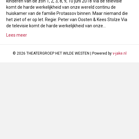
kinderen van de zon 1, 2, 3, 8, 9, 10 juni 2018 Via de televisie
komt de harde werkelijkheid van onze wereld continu de
huiskamer van de familie Protassov binnen. Maar niemand die
het ziet of er op let. Regie: Peter van Oosten & Kees Stolze Via
de televisie komt de harde werkelijkheid van onze…
Lees meer
© 2026 THEATERGROEP HET WILDE WESTEN
|
Powered by
v-jake.nl